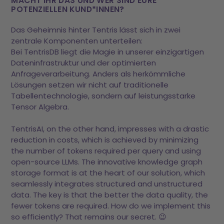
MACHT IHR DAS UND WER SIND EURE
POTENZIELLEN KUND*INNEN?
Das Geheimnis hinter Tentris lässt sich in zwei
zentrale Komponenten unterteilen:
Bei TentrisDB liegt die Magie in unserer einzigartigen
Dateninfrastruktur und der optimierten
Anfrageverarbeitung. Anders als herkömmliche
Lösungen setzen wir nicht auf traditionelle
Tabellentechnologie, sondern auf leistungsstarke
Tensor Algebra.
TentrisAI, on the other hand, impresses with a drastic
reduction in costs, which is achieved by minimizing
the number of tokens required per query and using
open-source LLMs. The innovative knowledge graph
storage format is at the heart of our solution, which
seamlessly integrates structured and unstructured
data. The key is that the better the data quality, the
fewer tokens are required. How do we implement this
so efficiently? That remains our secret. 😉