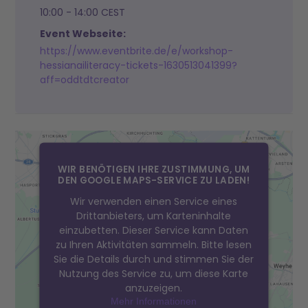
10:00 - 14:00
CEST
Event Webseite:
https://www.eventbrite.de/e/workshop-
hessianailiteracy-tickets-1630513041399?
aff=oddtdtcreator
WIR BENÖTIGEN IHRE ZUSTIMMUNG, UM
DEN GOOGLE MAPS-SERVICE ZU LADEN!
Wir verwenden einen Service eines
Drittanbieters, um Karteninhalte
einzubetten. Dieser Service kann Daten
zu Ihren Aktivitäten sammeln. Bitte lesen
Sie die Details durch und stimmen Sie der
Nutzung des Service zu, um diese Karte
anzuzeigen.
Mehr Informationen