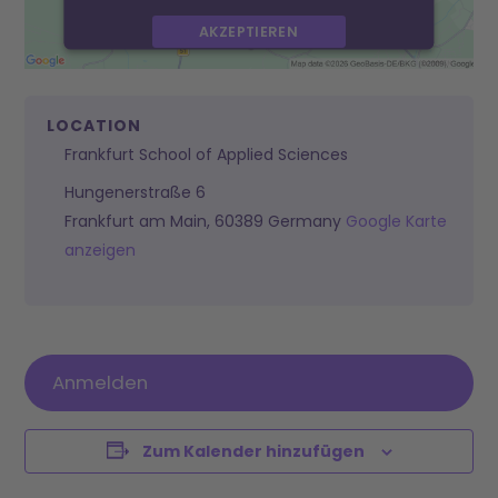
AKZEPTIEREN
powered by
Usercentrics Consent
Management Platform
&
eRecht24
LOCATION
Frankfurt School of Applied Sciences
Hungenerstraße 6
Frankfurt am Main
,
60389
Germany
Google Karte
anzeigen
Anmelden
Zum Kalender hinzufügen