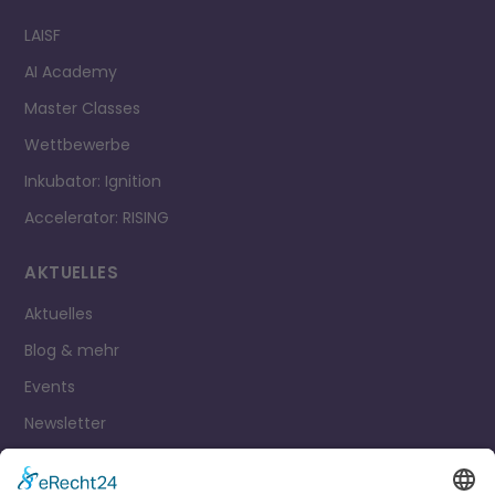
LAISF
AI Academy
Master Classes
Wettbewerbe
Inkubator: Ignition
Accelerator: RISING
AKTUELLES
Aktuelles
Blog & mehr
Events
Newsletter