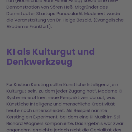
Loh (Hochschule Bonn-Rhein-Sieg) sowie eine Live-
Demonstration von Sören Heß, Mitgründer des
Darmstädter Startups PanocularAI. Moderiert wurde
die Veranstaltung von Dr. Helge Bezold, (Evangelische
Akademie Frankfurt).
KI als Kulturgut und
Denkwerkzeug
Für Kristian Kersting sollte Künstliche Intelligenz „ein
Kulturgut sein, zu dem jeder Zugang hat“. Moderne KI-
Systeme eröffnen neue Perspektiven darauf, was
Künstliche Intelligenz und menschliche Kreativität
heute noch unterscheidet. Als Beispiel nannte
Kersting ein Experiment, bei dem eine KI Musik im Stil
Richard Wagners komponierte. Das Ergebnis war zwar
angenehm, erreichte jedoch nicht die Genialität des