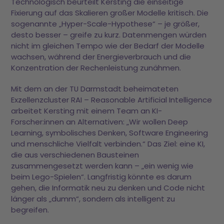
Technologisch beurteilt Kersting die einseitige
Fixierung auf das Skalieren großer Modelle kritisch. Die
sogenannte „Hyper-Scale-Hypothese“ – je größer,
desto besser – greife zu kurz. Datenmengen würden
nicht im gleichen Tempo wie der Bedarf der Modelle
wachsen, während der Energieverbrauch und die
Konzentration der Rechenleistung zunähmen.
Mit dem an der TU Darmstadt beheimateten
Exzellenzcluster RAI – Reasonable Artificial Intelligence
arbeitet Kersting mit einem Team an KI-
Forscher:innen an Alternativen: „Wir wollen Deep
Learning, symbolisches Denken, Software Engineering
und menschliche Vielfalt verbinden.“ Das Ziel: eine KI,
die aus verschiedenen Bausteinen
zusammengesetzt werden kann – „ein wenig wie
beim Lego-Spielen“. Langfristig könnte es darum
gehen, die Informatik neu zu denken und Code nicht
länger als „dumm“, sondern als intelligent zu
begreifen.