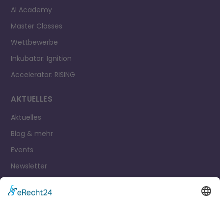
AI Academy
Master Classes
Wettbewerbe
Inkubator: Ignition
Accelerator: RISING
AKTUELLES
Aktuelles
Blog & mehr
Events
Newsletter
Kontakt