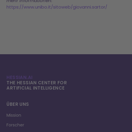
mehr Informationen:
https://www.unibo.it/sitoweb/giovanni.sartor/
HESSIAN.AI
THE HESSIAN CENTER FOR
ARTIFICIAL INTELLI­GENCE
ÜBER UNS
Mission
Forscher