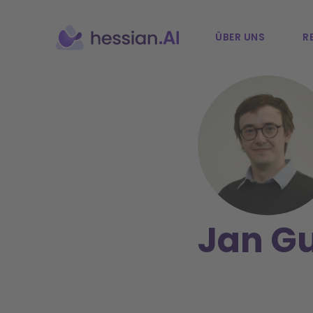
ÜBER UNS
R
Jan G