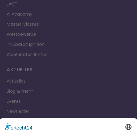
LAISF
AI Academy
Master Classes
Wettbewerbe
Inkubator: Ignition
Accelerator: RISING
AKTUELLES
Aktuelles
Blog & mehr
Events
Newsletter