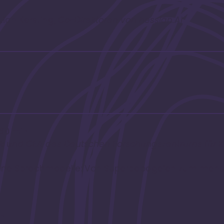
stian Kersting,
Co-Direktoren von hessian.AI
60 min
tik und CEA des Deutschen Forschungszentrums für Kün
tene Sprachmodelle: Von Superpapageien zum mens
in