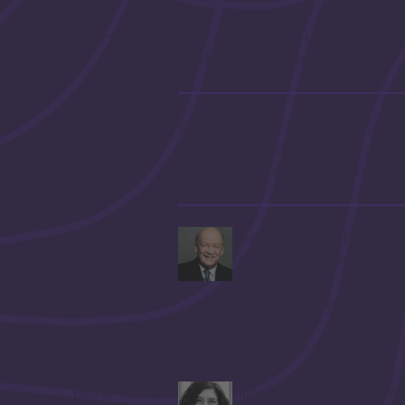
9:00–10:10
Prof. Mira Mezini und Prof. Kri
Eröffnung der Konferenz
Bettina Stark-Watzinger,
Federal Minister BMBF
Eröffnungsrede (Recorded)
Wolfgang Wahlster | 
Professor für Informa
Thema:
Fortgeschrit
10:10–10:25
Kaffeepause | Frühstück
10:25–12:00
Mirella Lapata | 45 m