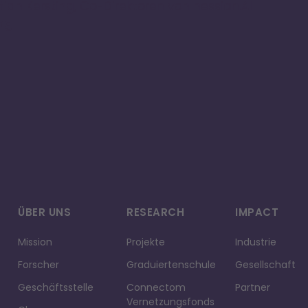
istian Kersting, Co-Direktoren von hessian.AI
ng
ÜBER UNS
RESEARCH
IMPACT
Mission
Projekte
Industrie
Forscher
Graduiertenschule
Gesellschaft
Geschäftsstelle
Connectom
Partner
Vernetzungsfonds