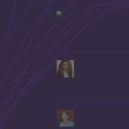
Emtyiaz Khan | 45 mi
Teamleiter im RIKEN-Ze
Thema:
Wie man Masch
Georgia Chalvatzaki 
Full Professor of Inte
Thema:
Advancing Rob
Marcus Rohrbach | 4
Alexander von Humbold