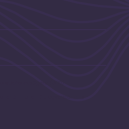
stliche Intelligenz (DFKI)
chenähnlichen Dialogverständnis