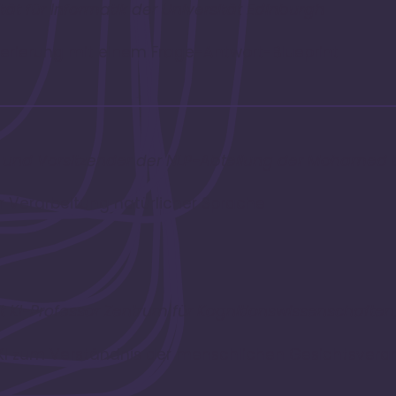
tät für Informatik der Universität Edinburgh
rierung mit einem Frage-Antwort-Blueprint
 und Vorsitzender der NLP-Abteilung der Mohamed bi
r Verarbeitung natürlicher Sprache
 KI-Professor Zentrum für Kognitionswissenschaften
I zum Verständnis der menschlichen Gesichtsvera