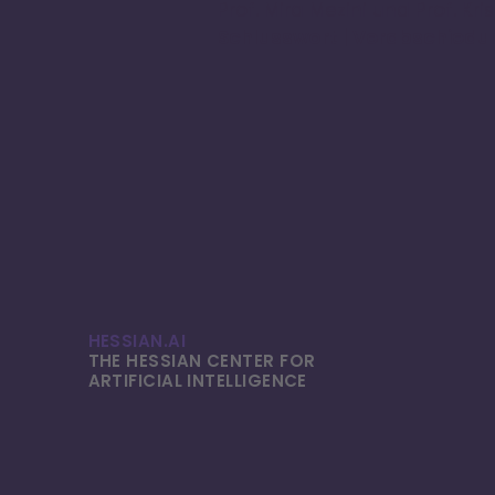
Prof. Mira Mezini und Prof. Kr
Schlusswort | Verabschiedu
HESSIAN.AI
THE HESSIAN CENTER FOR
ARTIFICIAL INTELLI­GENCE