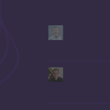
Thema:
Zuverlässige m
15:55–16:10
Kaffeepause
16:10–18:00
Martin Jaggi | 45 min
Assoziierter Professo
Thema:
Bausteine für
Holger Hoos | 60 min
Lehrstuhl für KI-Meth
Thema:
The importanc