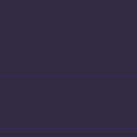
ultimodale künstliche Intelligenz
r an der École Polytechnique Fédérale de Lausanne (
 kollaboratives und dezentrales maschinelles Lerne
odik an der RWTH Aachen University. Alexander von 
e of being Earnest – Die Zukunft der KI in Deutschl