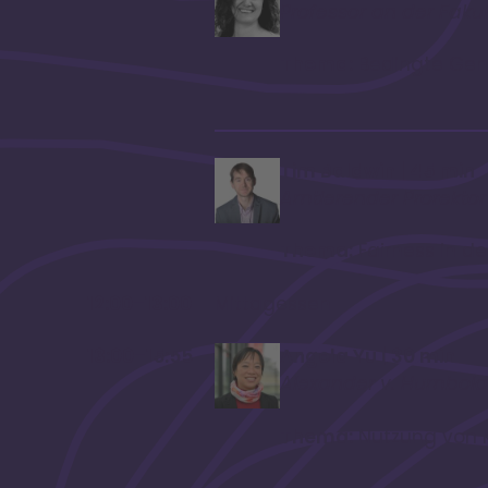
Professor an der Fakul
Thema:
Bedingte Gene
Tim Baldwin | 45 min
Amtierender Prorektor
Thema:
Fairness in de
12:00–13:00
Mittagessen
13:00–15:55
Angela Yu | 30 min
Alexander v. Humboldt
Thema:
Nutzung von K