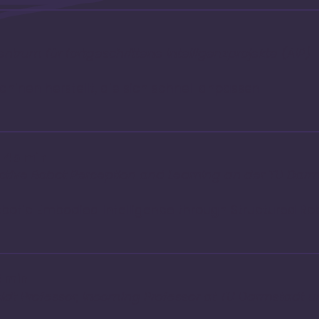
n
ntrum für fortgeschrittene Intelligenzprojekte (AIP)
inen herstellt, die sich schnell anpassen
| 45 min
ractive Robot Perception and Learning an der TU Dar
otic Embodied Intelligence through Structured Ro
5 min
t Professor, Incoming Professor at TU Darmstadt u