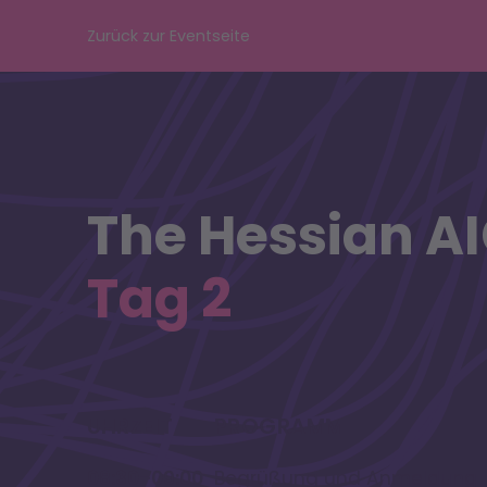
Zurück zur Eventseite
The Hessian A
Tag 2
UHRZEIT
PROGRAMM
08:30–09:00
Begrüßung und Anmeldung