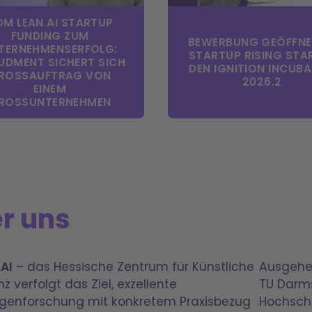
M LEAN AI STARTUP
FUNDING ZUM
BEWERBUNG GEÖFFNET
TERNEHMENSERFOLG:
STARTUP RISING STA
UDMENT SICHERT SICH
DEN IGNITION INCUB
ROSSAUFTRAG VON E
2026.2
INEM G
OSSUNTERNEHMEN
r uns
AI
– das Hessische Zentrum für Künstliche
Ausgehen
nz verfolgt das Ziel, exzellente
TU Darm
genforschung mit konkretem Praxisbezug
Hochschu