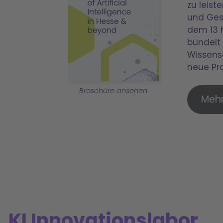
zu leist
und Ges
dem 13 h
bündelt 
Wissens
neue Pr
Broschüre ansehen
Mehr
KI Innovationslabor