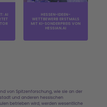
: AI
HESSEN-IDEEN-
RTET
WETTBEWERB ERSTMALS
ATOR
MIT KI-SONDERPREIS VON
HESSIAN.AI
d von Spitzenforschung, wie sie an der
stadt und anderen hessischen
len betrieben wird, werden wesentliche