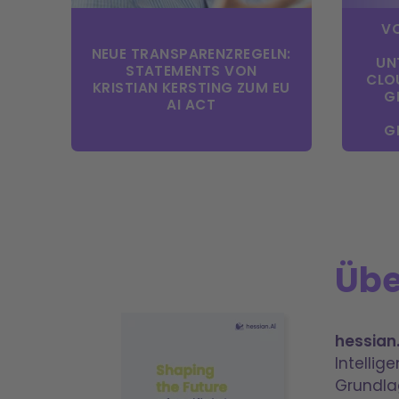
VO
NEUE TRANSPARENZREGELN:
UN
STATEMENTS VON
CLO
KRISTIAN KERSTING ZUM EU
G
AI ACT
R
Übe
hessian.
Intellige
Grundla