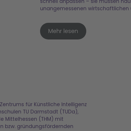
schnell anpassen – sie müssen häu
unangemessenen wirtschaftlichen u
Mehr lesen
entrums für Künstliche Intelligenz
chschulen TU Darmstadt (TUDa),
le Mittelhessen (THM) mit
ren bzw. gründungsfördernden