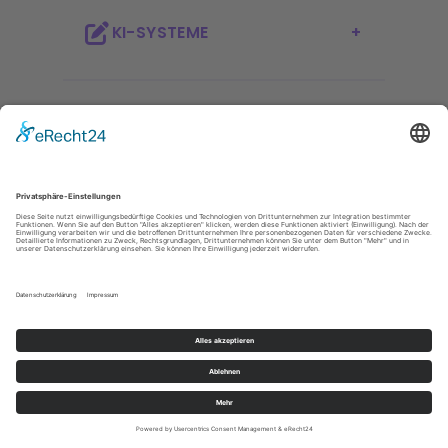
KI-SYSTEME
SYNERGIE
TRANSFORMATION
Ausgehend von Spitzenforschung im
Bereich Third Wave of AI ist es die Aufgabe
von hessian.AI, KI in die Breite zu bringen
und für Forschung, Industrie und
Gesellschaft nicht nur zugänglich, sondern
auch verständlich zu machen, um Chancen