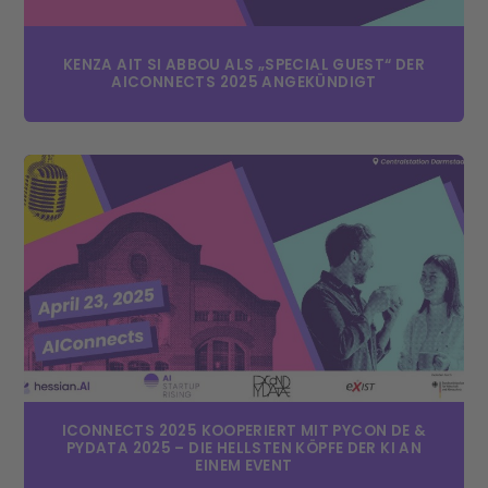
KENZA AIT SI ABBOU ALS „SPECIAL GUEST“ DER
AICONNECTS 2025 ANGEKÜNDIGT
ICONNECTS 2025 KOOPERIERT MIT PYCON DE &
PYDATA 2025 – DIE HELLSTEN KÖPFE DER KI AN
EINEM EVENT