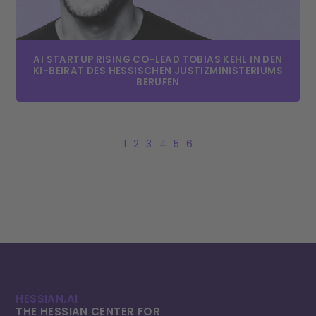
AI STARTUP RISING CO-LEAD TOBIAS KEHL IN DEN
KI-BEIRAT DES HESSISCHEN JUSTIZMINISTERIUMS
BERUFEN
1
2
3
4
5
6
HESSIAN.AI
THE HESSIAN CENTER FOR