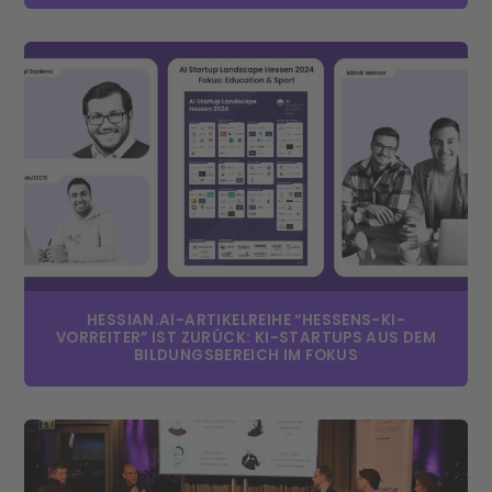
HESSIAN.AI-ARTIKELREIHE “HESSENS-KI-
VORREITER” IST ZURÜCK: KI-STARTUPS AUS DEM
BILDUNGSBEREICH IM FOKUS