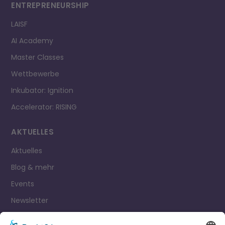
ENTREPRE­NEURSHIP
LAISF
AI Academy
Master Classes
Wettbewerbe
Inkubator: Ignition
Accelerator: RISING
AKTUELLES
Aktuelles
Blog & mehr
Events
Newsletter