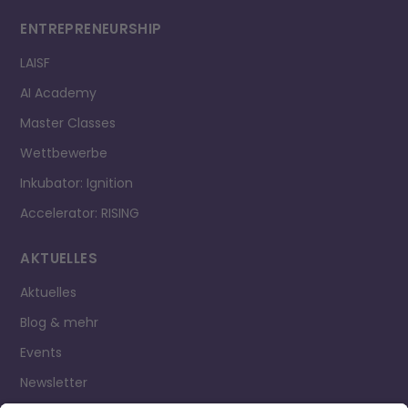
ENTREPRE­NEURSHIP
LAISF
AI Academy
Master Classes
Wettbewerbe
Inkubator: Ignition
Accelerator: RISING
AKTUELLES
Aktuelles
Blog & mehr
Events
Newsletter