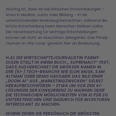
Wichtig ist, dass wir bei kritischen Entscheidungen –
etwa in Medizin, Justiz oder Bildung – KI als
unterstützendes Werkzeug betrachten, während die
letzte Entscheidung beim Menschen bleiben sollte.
Die Verantwortung für wichtige Entscheidungen
können wir nicht an Maschinen delegieren. Das Prinzip
‚Human-in-the-Loop‘ gewinnt hier an Bedeutung.
H.AI: DIE WIRTSCHAFTSJOURNALISTIN PARMY
OLSEN STELLT IN IHREM BUCH „ SUPREMACY“ FEST,
DASS AUSGERECHNET DIE GROSSEN NAMEN IN D
ER (KI-) TECH-BRANCHE WIE ELON MUSK, SAM A
LTMAN ODER DEMIS HASSABIS DAS BILD EINER „
DOOM AI“ AUS „MARKETINGZWECKEN“ SELBST H
ERAUFBESCHWÖREN – ETWA UM VOR DEN KI-L
ÖSUNGEN DER KONKURRENZ ZU WARNEN ODER D
IE TECHNISCHEN MÖGLICHKEITEN VON KI FÜR ZU U
NTERSTREICHEN UND DADURCH FÜR INVESTOREN I
NTERESSANT ZU MACHEN.
WORIN SEHEN SIE PERSÖNLICH DIE GRÖSSTEN R