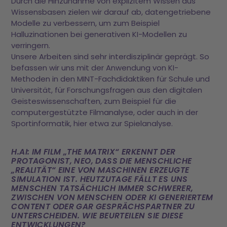
Durch die Hinzunahme von explizitem Wissen aus
Wissensbasen zielen wir darauf ab, datengetriebene
Modelle zu verbessern, um zum Beispiel
Halluzinationen bei generativen KI-Modellen zu
verringern.
Unsere Arbeiten sind sehr interdisziplinär geprägt. So
befassen wir uns mit der Anwendung von KI-
Methoden in den MINT-Fachdidaktiken für Schule und
Universität, für Forschungsfragen aus den digitalen
Geisteswissenschaften, zum Beispiel für die
computergestützte Filmanalyse, oder auch in der
Sportinformatik, hier etwa zur Spielanalyse.
H.AI: IM FILM „THE MATRIX“ ERKENNT DER
PROTAGONIST, NEO, DASS DIE MENSCHLICHE
„REALITÄT“ EINE VON MASCHINEN ERZEUGTE
SIMULATION IST. HEUTZUTAGE FÄLLT ES UNS
MENSCHEN TATSÄCHLICH IMMER SCHWERER,
ZWISCHEN VON MENSCHEN ODER KI GENERIERTEM
CONTENT ODER GAR GESPRÄCHSPARTNER ZU
UNTERSCHEIDEN. WIE BEURTEILEN SIE DIESE
ENTWICKLUNGEN?