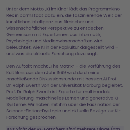
Unter dem Motto „KI im Kino“ lädt das Programmkino
Rex in Darmstadt dazu ein, die faszinierende Welt der
künstlichen Intelligenz aus filmischer und
wissenschaftlicher Perspektive zu entdecken.
Gemeinsam mit Expert:innen aus Informatik,
Psychologie und Medienwissenschaften wird
beleuchtet, wie KI in der Popkultur dargestellt wird –
und was die aktuelle Forschung dazu sagt.
Den Auftakt macht „The Matrix“ – die Vorführung des
Kultfilms aus dem Jahr 1999 wird durch eine
anschließende Diskussionsrunde mit hessian.AI Prof.
Dr. Ralph Ewerth von der Universität Marburg begleitet.
Prof. Dr. Ralph Ewerth ist Experte für multimodale
Modellierung, maschinelles Lernen und generative KI-
Systeme. Wir haben mit ihm über die Faszination der
Science-Fiction-Dystopie und aktuelle Bezüge zur KI-
Forschung gesprochen.
Aus Sicht des KI-Forschers sind mehrere Dinge (am