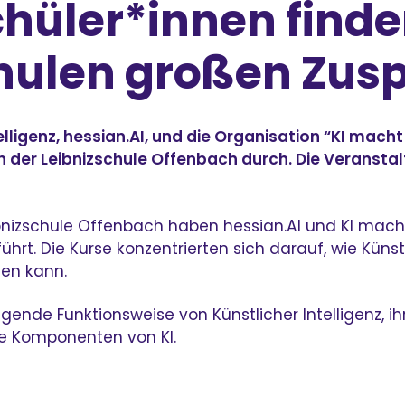
chüler*innen find
hulen großen Zus
ligenz, hessian.AI, und die Organisation “KI macht S
 an der Leibnizschule Offenbach durch. Die Veranst
nizschule Offenbach haben hessian.AI und KI macht 
hrt. Die Kurse konzentrierten sich darauf, wie Küns
en kann.
egende Funktionsweise von Künstlicher Intelligenz, 
le Komponenten von KI.