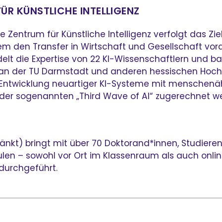
FÜR KÜNSTLICHE INTELLIGENZ
 Zentrum für Künstliche Intelligenz verfolgt das Zi
em den Transfer in Wirtschaft und Gesellschaft vor
delt die Expertise von 22 KI-Wissenschaftlern und b
 an der TU Darmstadt und anderen hessischen Hoch
d Entwicklung neuartiger KI-Systeme mit menschen
 der sogenannten „Third Wave of AI“ zugerechnet w
nkt) bringt mit über 70 Doktorand*innen, Studiere
en – sowohl vor Ort im Klassenraum als auch online
durchgeführt.