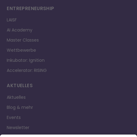
ENTREPRE­NEURSHIP
LAISF
AI Academy
Master Classes
Wettbewerbe
Inkubator: Ignition
Accelerator: RISING
AKTUELLES
Aktuelles
Blog & mehr
Events
Newsletter