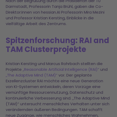
Nach der Begrüßung durch die Präsidentin der TU
Darmstadt, Professorin Tanja Brühl, gaben die Co-
Direktor:innen von hessian.AI Professorin Mira Mezini
und Professor Kristian Kersting, Einblicke in die
vielfältige Arbeit des Zentrums.
Spitzenforschung: RAI and
TAM Clusterprojekte
Kristian Kersting und Marcus Rohrbach stellten die
Projekte
„Reasonable Artificial Intelligence (RAI)“
und
„The Adaptive Mind (TAM)“
vor. Der geplante
Exzellenzcluster RAI möchte eine neue Generation
von KI-Systemen entwickeln, deren Vorzüge eine
vernünftige Ressourcennutzung, Datenschutz und
kontinuierliche Verbesserung sind. „The Adaptive Mind
(TAM)“ untersucht menschliches Verhalten unter sich
verändernden äußeren Bedingungen. TAM schafft
neue Zugänge, wie menschliches Wahrnehmen,