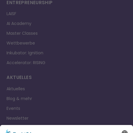
ENTREPRE­NEURSHIP
LAISF
AI Academy
Master Classes
Wettbewerbe
Inkubator: Ignition
Accelerator: RISING
AKTUELLES
Aktuelles
Blog & mehr
Events
Newsletter