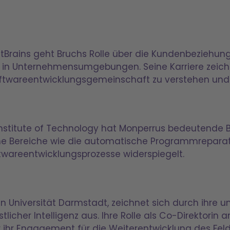
JetBrains geht Bruchs Rolle über die Kundenbeziehu
e in Unternehmensumgebungen. Seine Karriere zeich
oftwareentwicklungsgemeinschaft zu verstehen und z
nstitute of Technology hat Monperrus bedeutende 
sche Bereiche wie die automatische Programmreparat
oftwareentwicklungsprozesse widerspiegelt.
hen Universität Darmstadt, zeichnet sich durch ihre
tlicher Intelligenz aus. Ihre Rolle als Co-Direktorin
iter ihr Engagement für die Weiterentwicklung des Fe