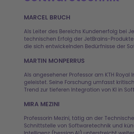
MARCEL BRUCH
Als Leiter des Bereichs Kundenerfolg bei 
technischen Erfolg der JetBrains-Produkt
die sich entwickelnden Bedürfnisse der S
MARTIN MONPERRUS
Als angesehener Professor am KTH Royal I
geleistet. Seine Forschung umfasst kriti
Trend zur tieferen Integration von KI in S
MIRA MEZINI
Professorin Mezini, tätig an der Technisc
Schnittstelle von Softwaretechnik und küns
Intelligenz (hessian.AI) unterstreicht we