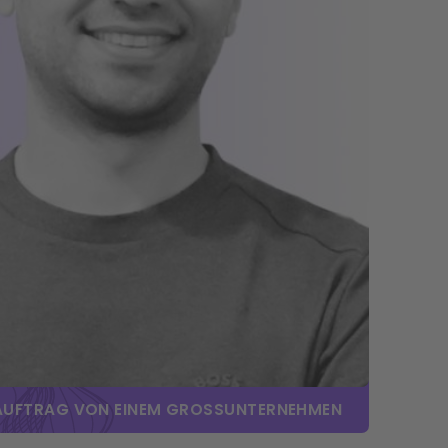
AUFTRAG VON EINEM GROSSUNTERNEHMEN