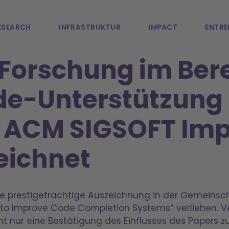
ESEARCH
INFRASTRUKTUR
IMPACT
ENTRE
orschung im Berei
de-Unterstützung
 ACM SIGSOFT Imp
eichnet
e prestigeträchtige Auszeichnung in der Gemeinsch
o Improve Code Completion Systems“ verliehen. Ve
ht nur eine Bestätigung des Einflusses des Papers z