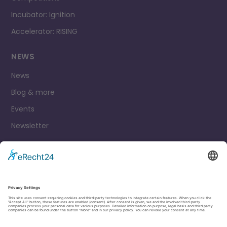
Incubator: Ignition
Accelerator: RISING
NEWS
News
Blog & more
Events
Newsletter
Contact
Legal Notice
Privacy Policy
Cookie settings